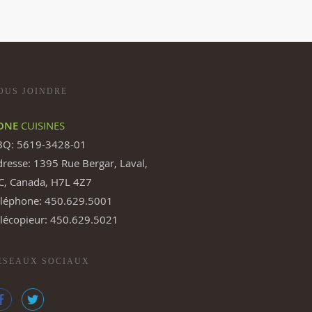
OUS JOINDRE
ONE
CUISINES
BQ: 5619-3428-01
resse: 1395 Rue Bergar, Laval,
C, Canada, H7L 4Z7
éléphone: 450.629.5001
élécopieur: 450.629.5021
ÉSEAUX SOCIAUX