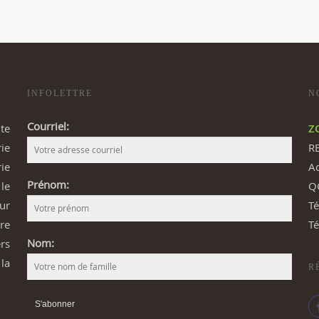
INFOLETTRE
N
Courriel:
te
Z
rie
R
ie
Ad
Prénom:
le
Q
sur
T
ère
T
Nom:
ers
 la
R